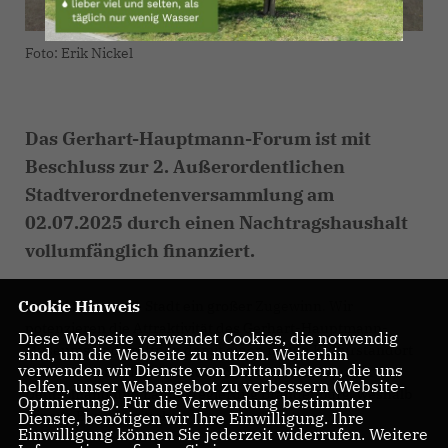
Foto: Erik Nickel
Das Gerhart-Hauptmann-Forum ist mit
Beschluss zur 2. Außerordentlichen
Stadtverordnetenversammlung am
02.07.2025 durch einen Nachtragshaushalt
vollumfänglich finanziert.
Cookie Hinweis
Das ist für unsere Stadt ein großer Zugewinn. Wir
potenzieren die Attraktivität des Gerhart-Hauptmann-
Diese Webseite verwendet Cookies, die notwendig
Museums und eröffnen damit einen neuen Kulturstandort
sind, um die Webseite zu nutzen. Weiterhin
verwenden wir Dienste von Drittanbietern, die uns
in der Region. Dies sieht so auch die Bundesrepublik
helfen, unser Webangebot zu verbessern (Website-
Deutschland und Landesregierung Brandenburg, weshalb
Optmierung). Für die Verwendung bestimmter
wir aus Bundesmitteln
Dienste, benötigen wir Ihre Einwilligung. Ihre
Einwilligung können Sie jederzeit widerrufen. Weitere