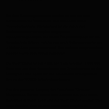
Bei dem Nachtragshaushalt handelt es sich um eine
buchhalterische Maßnahme und beinhaltet keine
Neuverschuldung. Hintergrund ist die durch den
Stadtkämmerer vorsorglich eingeplante
Finanzierungssumme der neuen Dreifeldturnhalle für die
Grundschule Erkner, welche nun nach Auftragsvergabe um
1 Million Euro preiswerter wird. Das dadurch freigewordene
Kapital wurde dem Forum zugeführt.
Die Stadt Erkner ist mit 4.881.654 Euro beteiligt. 2.000.000
Euro sind aus dem Verkaufserlös von Grundstücken an den
Landkreis Oder-Spree für den erweiterten Schulgelände-
Bau an der MORUS-Schule eingeflossen.
Für den positiven Ausgang des Vorhabens "Gerhart-
Hauptmann-Forum" haben viele Akteure aus ganz vielen
Bereichen in Bund, Land und der Stadt Erkner gesorgt. Dies
zeigt deutlich, dass es auch heute noch möglich ist,