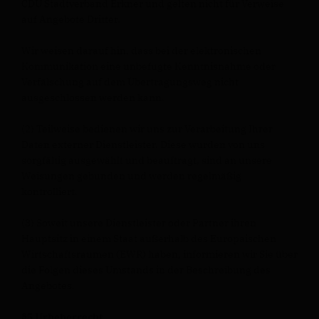
CDU Stadtverband Erkner und gelten nicht für Verweise
auf Angebote Dritter.
Wir weisen darauf hin, dass bei der elektronischen
Kommunikation eine unbefugte Kenntnisnahme oder
Verfälschung auf dem Übertragungsweg nicht
ausgeschlossen werden kann.
(2) Teilweise bedienen wir uns zur Verarbeitung Ihrer
Daten externer Dienstleister. Diese wurden von uns
sorgfältig ausgewählt und beauftragt, sind an unsere
Weisungen gebunden und werden regelmäßig
kontrolliert.
(3) Soweit unsere Dienstleister oder Partner ihren
Hauptsitz in einem Staat außerhalb des Europäischen
Wirtschaftsraumen (EWR) haben, informieren wir Sie über
die Folgen dieses Umstands in der Beschreibung des
Angebotes.
§5 Urheberrecht