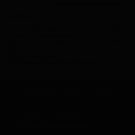
Datenschutzerklärung:
https://policies.google.com/privacy
Instagram
Facebook Ireland Limited, 4 Grand Canal Square, Dublin 2,
Ireland, ein Tochterunternehmen der
Facebook Inc., 1601 S. California Ave., Palo Alto, CA 94304,
USA.
Datenschutzerklärung:
https://help.instagram.com/519522125107875
Homepage des Stadtverbandes der CDU in Erkner
IMPRESSUM
DATENSCHUTZ
KONTAKT
CDU Kreisverband Oder-Spree