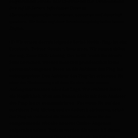
ausgeschlossen werden, dass US-Behörden (z.B. Geheimdienste)
Ihre auf US-Servern befindlichen Daten zu
Überwachungszwecken verarbeiten, auswerten und dauerhaft
speichern. Wir haben auf diese Verarbeitungstätigkeiten keinen
Einfluss.
(1) Wir setzen derzeit folgende Social-Media-Plug-ins ein:
Facebook, Twitter, Google+, Instagram. Wir nutzen dabei
die sog. Zwei-Klick-Lösung. Das heißt, wenn Sie unsere
Seite besuchen, werden zunächst grundsätzlich keine
personenbezogenen Daten an die Anbieter der Plug-ins
weitergegeben. Den Anbieter des Plug-ins erkennen Sie
über die Markierung auf dem Kasten über seinen
Anfangsbuchstaben oder das Logo. Wir eröffnen Ihnen
die Möglichkeit, über den Button direkt mit dem Anbieter
des Plug-ins zu kommunizieren. Nur wenn Sie auf das
markierte Feld klicken und es dadurch aktivieren, erhält
der Plug-in-Anbieter die Information, dass Sie die
entsprechende Website unseres Online-Angebots
aufgerufen haben. Zudem werden die unter § 3 dieser
Erklärung genannten Daten übermittelt. Im Fall von