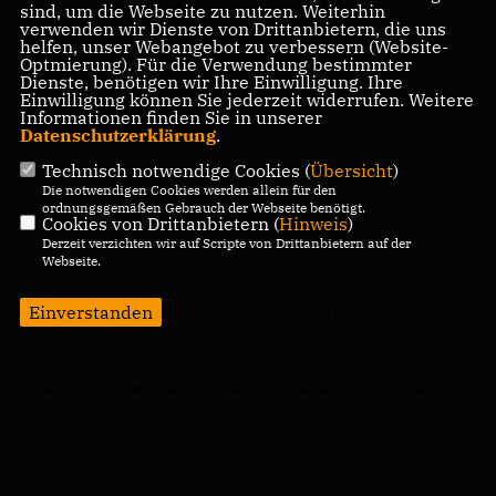
vorgegebenen Dauer gelöscht, die sich je nach Cookie
sind, um die Webseite zu nutzen. Weiterhin
verwenden wir Dienste von Drittanbietern, die uns
unterscheiden kann. Sie können die Cookies in den
helfen, unser Webangebot zu verbessern (Website-
Sicherheitseinstellungen Ihres Browsers jederzeit
Optmierung). Für die Verwendung bestimmter
Dienste, benötigen wir Ihre Einwilligung. Ihre
löschen.
Einwilligung können Sie jederzeit widerrufen. Weitere
Informationen finden Sie in unserer
Sie können Ihre Browser-Einstellung entsprechend
Datenschutzerklärung
.
Ihren Wünschen konfigurieren und z. B. die
Technisch notwendige Cookies (
Übersicht
)
Annahme von Third-Party-Cookies oder allen Cookies
Die notwendigen Cookies werden allein für den
ablehnen. Wir weisen Sie darauf hin, dass Sie
ordnungsgemäßen Gebrauch der Webseite benötigt.
eventuell nicht alle Funktionen dieser Website nutzen
Cookies von Drittanbietern (
Hinweis
)
können.
Derzeit verzichten wir auf Scripte von Drittanbietern auf der
Webseite.
Bitte lesen Sie zur Einrichtung von Cookies sozialer
Einverstanden
Medien (Facebook, Twitter, etc.) unsere Hinweise zu den
einzelnen Drittanbietern.
§4 Weitere Funktionen und Angebote unserer Webseite
Die CDU Stadtverband Erkner bietet Möglichkeiten zur
Kommunikation über das Internet an.