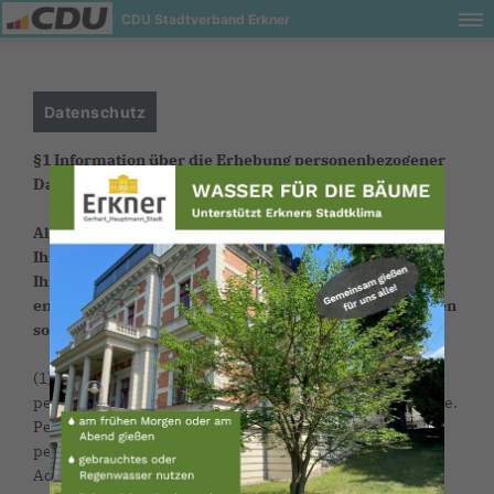
CDU Stadtverband Erkner
Datenschutz
§1 Information über die Erhebung personenbezogener
Daten
Als Betreiber dieser Seiten nehmen wir den Schutz
Ihrer persönlichen Daten sehr ernst. Wir behandeln
Ihre personenbezogenen Daten vertraulich und
entsprechend der gesetzlichen Datenschutzvorschriften
sowie dieser Datenschutzerklärung.
(1) Im Folgenden informieren wir über die Erhebung
personenbezogener Daten bei Nutzung unserer Webseite.
Personenbezogene Daten sind alle Daten, die auf Sie
persönlich beziehbar sind, z. B. Bestandsdaten (Name,
Adresse, etc.), Kontaktdaten (E-Mail-Adressen, Telefon-