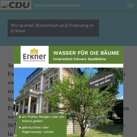
CDU Stadtverband Erkner
Wir wollen Sicherheit und Ordnung in
Erkner
Anhaltende Sachbeschädigungen durch
Farbschmierereien, durch Beschädigungen
von diversen Einrichtungsgegenständen
unserer Stadt und privaten Eigentums,
Verschmutzung unserer Gehwege und
Parkanlagen durch unachtsames Wegwerfen
von Abfällen, sowie Lärmbelästigungen im
Stadtpark durch alkoholisierte Jugendliche
in der Nachtzeit beeinträchtigen nicht