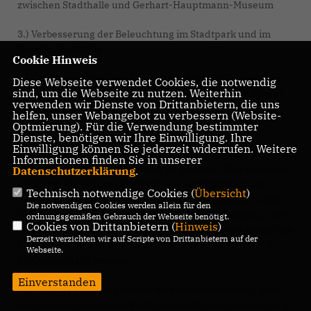
zwischen Stadthalle und Gerhart-Hauptmann-Museum
3.) Verbesserung der Beleuchtung im Stadtpark und im
Bereich Stadthalle
Cookie Hinweis
4.) Gemeinsam mit dem Jugendclub Erkner "Haus am See"
Diese Webseite verwendet Cookies, die notwendig
sind, um die Webseite zu nutzen. Weiterhin
eine aufsuchende Jugendsozialarbeit für die Stadt Erkner
verwenden wir Dienste von Drittanbietern, die uns
aufzustellen
helfen, unser Webangebot zu verbessern (Website-
Optmierung). Für die Verwendung bestimmter
Dienste, benötigen wir Ihre Einwilligung. Ihre
Ziel ist es, das Ordnungsamt als Auge der Stadt im
Einwilligung können Sie jederzeit widerrufen. Weitere
Stadtgebiet streifen zu lassen, um frühzeitig Fehlverhalten
Informationen finden Sie in unserer
zu erkennen und entsprechend zu handeln. Hier erwarten
Datenschutzerklärung
.
wir durch die Präsenz der Stadt eine Verdrängung von
Technisch notwendige Cookies (
Übersicht
)
Farbschmierern und Sachbeschädigern. Natürlich ist das
Die notwendigen Cookies werden allein für den
Ordnungsamt für die Strafverfolgung nicht zuständig, aber
ordnungsgemäßen Gebrauch der Webseite benötigt.
Cookies von Drittanbietern (
Hinweis
)
dieses kann bei entsprechenden Beobachtungen gezielt die
Derzeit verzichten wir auf Scripte von Drittanbietern auf der
Polizei zum Ort alarmieren, oder auch nach § 127 Abs. 1
Webseite.
StPO selbst tätig werden.
Einverstanden
Wir halten es darüber hinaus für selbstverständlich, dass
das Ordnungsamt einer Stadt regelmäßig auch nachts tätig