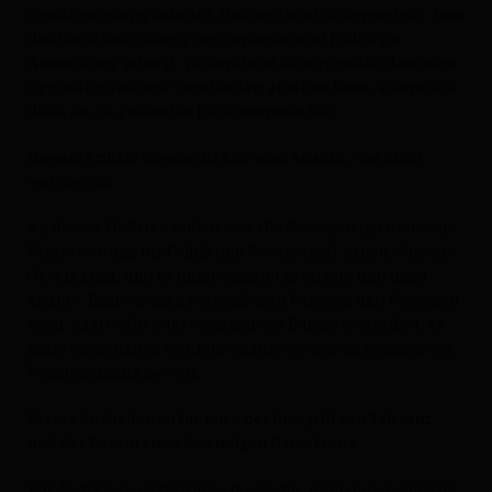
Gewaltenteilung bekannt. Dadurch wird sichergestellt, dass
das Recht unabhängig von Personen und Politik zur
Anwendung gelangt. Weiterhin ist sichergestellt, dass eine
Opposition frei und ungehindert arbeiten kann, sofern sich
diese an die geltenden Rechtsnormen hält.
Diesem Prinzip folgend ist also alles erlaubt, was nicht
verboten ist.
An diesen Maßstab sollten sich alle Personen mit und ohne
Verantwortung für Politik und Gesellschaft halten. Nur das
Gesetz zählt, und es unterscheidet in erlaubt und nicht
erlaubt. Egal wie man persönlich zu Parteien und Personen
steht, egal wofür oder wogegen der Bürger protestiert, es
muss ausgehalten werden, solange es sich im Rahmen der
Rechtsordnung bewegt.
Dieses Aushalten ist für mich der Inbegriff von Toleranz
und der Garant einer lebendigen Demokratie.
Wie Menschen derzeit aber reagieren, wenn ihre politische