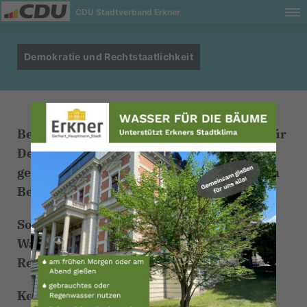
CDU Stadtverband Erkner
Demokratie und Rechtstaatlichkeit
Bezugnehmend auf die Demonstrationen für
Demokratie und Toleranz ist es wichtig,
genauer darzulegen, was sich hinter diesen
Begriffen verbirgt.
So stelle ich Ihnen zunächst eine Frage:
Warum ist die Demokratie das beste
Regierungssystem?
Kennen Sie die Antwort?