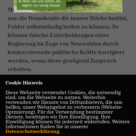
Meine Überlegungen haben ergeben, dass
nur die Demokratie die innere Stärke besitzt,
Fehler selbstständig heilen zu können. So
können falsche Entscheidungen einer
Regierung im Zuge von Neuwahlen durch
konkurrierende politische Kräfte korrigiert
werden, wenn diese genügend Zuspruch
erhalten.
Cookie Hinweis
Damit steht fest, dass eine lebendige
Demokratie sich durch eine lebendige
Diese Webseite verwendet Cookies, die notwendig
sind, um die Webseite zu nutzen. Weiterhin
Opposition auszeichnet.
verwenden wir Dienste von Drittanbietern, die uns
helfen, unser Webangebot zu verbessern (Website-
Optmierung). Für die Verwendung bestimmter
Dienste, benötigen wir Ihre Einwilligung. Ihre
Durch einen direkten Vergleich mit den politischen
Einwilligung können Sie jederzeit widerrufen. Weitere
Zuständen in Kuba, Russland, China und der ehemaligen
Informationen finden Sie in unserer
DDR ergibt sich, dass dort keine Opposition wirken kann
Datenschutzerklärung
.