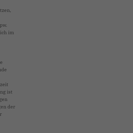
tzen,
pw.
lich im
ue
nde
zeit
ng ist
igen
gen der
r