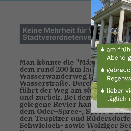
Keine Mehrheit für Wassertouri
Stadtverordnetenversammlung
Man könnte die "Märkische Umf
dem rund 200 km langen und in
Wasserwanderweg handelt es s
Wasserstraße. Durch drei Land
führt der Weg am südöstlichen 
und zurück. Bei dem zwischen 
gelegene Revier handelt es sic
dem Oder–Spree-, Spree-Dahme-
den Teupitzer und Rüdersdorf
Schwieloch- sowie Wolziger See