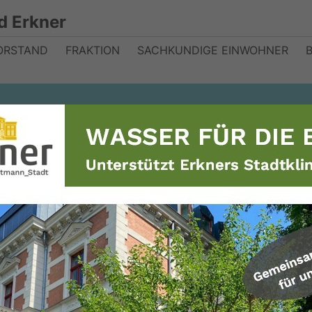
d Erkner
ORSTAND
FRAKTION
SACHKUNDIGE EINWOHNER
an -Touristisch
hr ohne Erkner