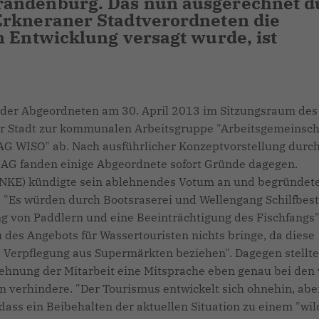
randenburg. Das nun ausgerechnet d
Erkneraner Stadtverordneten die
n Entwicklung versagt wurde, ist
t der Abgeordneten am 30. April 2013 im Sitzungsraum des
 der Stadt zur kommunalen Arbeitsgruppe "Arbeitsgemeinsch
G WISO" ab. Nach ausführlicher Konzeptvorstellung durch
AG fanden einige Abgeordnete sofort Gründe dagegen.
LINKE) kündigte sein ablehnendes Votum an und begründete
. "Es würden durch Bootsraserei und Wellengang Schilfbes
ung von Paddlern und eine Beeinträchtigung des Fischfangs"
des Angebots für Wassertouristen nichts bringe, da diese
d Verpflegung aus Supermärkten beziehen". Dagegen stellt
lehnung der Mitarbeit eine Mitsprache eben genau bei den
erhindere. "Der Tourismus entwickelt sich ohnehin, abe
, dass ein Beibehalten der aktuellen Situation zu einem "wi