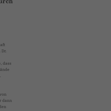
urch
aft
 Dr.
, dass
tände
.
e
 von
r dann
lden