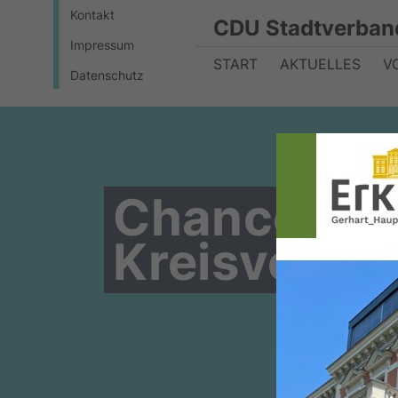
Kontakt
CDU Stadtverban
Impressum
START
AKTUELLES
V
Datenschutz
Chance vert
Kreisverke