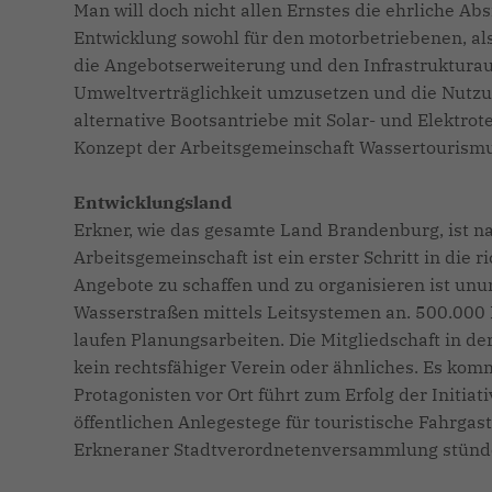
Man will doch nicht allen Ernstes die ehrliche Ab
Entwicklung sowohl für den motorbetriebenen, al
die Angebotserweiterung und den Infrastruktura
Umweltverträglichkeit umzusetzen und die Nutzu
alternative Bootsantriebe mit Solar- und Elektro
Konzept der Arbeitsgemeinschaft Wassertourismu
Entwicklungsland
Erkner, wie das gesamte Land Brandenburg, ist n
Arbeitsgemeinschaft ist ein erster Schritt in die
Angebote zu schaffen und zu organisieren ist unu
Wasserstraßen mittels Leitsystemen an. 500.000 
laufen Planungsarbeiten. Die Mitgliedschaft in de
kein rechtsfähiger Verein oder ähnliches. Es ko
Protagonisten vor Ort führt zum Erfolg der Initia
öffentlichen Anlegestege für touristische Fahrgas
Erkneraner Stadtverordnetenversammlung stünde 