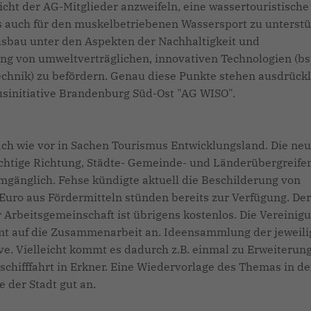
sicht der AG-Mitglieder anzweifeln, eine wassertouristische
s auch für den muskelbetriebenen Wassersport zu unterstü
usbau unter den Aspekten der Nachhaltigkeit und
ng von umweltverträglichen, innovativen Technologien (bs
technik) zu befördern. Genau diese Punkte stehen ausdrück
sinitiative Brandenburg Süd-Ost "AG WISO".
ach wie vor in Sachen Tourismus Entwicklungsland. Die ne
 richtige Richtung, Städte- Gemeinde- und Länderübergreife
mgänglich. Fehse kündigte aktuell die Beschilderung von
Euro aus Fördermitteln stünden bereits zur Verfügung. Der
r Arbeitsgemeinschaft ist übrigens kostenlos. Die Vereinigu
mmt auf die Zusammenarbeit an. Ideensammlung der jeweil
tive. Vielleicht kommt es dadurch z.B. einmal zu Erweiterun
tschifffahrt in Erkner. Eine Wiedervorlage des Themas in de
der Stadt gut an.