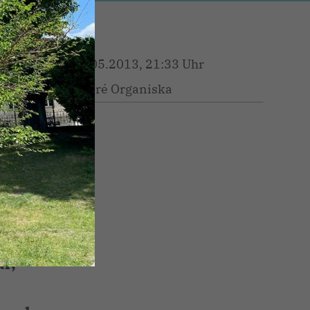
01.05.2013, 21:33 Uhr
André Organiska
Bei
rch
dt
e,
l,