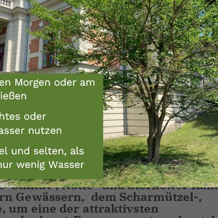
smusinitiative "AG WISO" in Erkners
ahrt" als Kreisverkehr bezeichnen. 
 Deutschland einzigartigen
ich um eine durchgängig befahrbare
kreise und zwei Bundesländer hindu
Rand Berlin bis nach Eisenhüttensta
Berlin, dem Spreewald und der Oder
h, mit seinen Flüssen Dahme und Spre
Umflut-, Notte- und Storkower Kana
ern Gewässern, dem Scharmützel-,
, um eine der attraktivsten