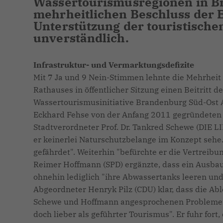
Wassertourismusregionen in B
mehrheitlichen Beschluss der 
Unterstützung der touristische
unverständlich.
Infrastruktur- und Vermarktungsdefizite
Mit 7 Ja und 9 Nein-Stimmen lehnte die Mehrhei
Rathauses in öffentlicher Sitzung einen Beitritt
Wassertourismusinitiative Brandenburg Süd-Ost A
Eckhard Fehse von der Anfang 2011 gegründeten 
Stadtverordneter Prof. Dr. Tankred Schewe (DIE 
er keinerlei Naturschutzbelange im Konzept sehe
gefährdet". Weiterhin "befürchte er die Vertreib
Reimer Hoffmann (SPD) ergänzte, dass ein Ausbau 
ohnehin lediglich "ihre Abwassertanks leeren un
Abgeordneter Henryk Pilz (CDU) klar, dass die Ab
Schewe und Hoffmann angesprochenen Problemen v
doch lieber als geführter Tourismus". Er fuhr fort