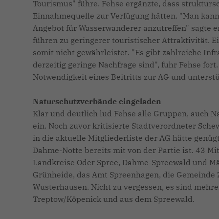
Tourismus" führe. Fehse ergänzte, dass struktur
Einnahmequelle zur Verfügung hätten. "Man kann
Angebot für Wasserwanderer anzutreffen" sagte er
führen zu geringerer touristischer Attraktivität.
somit nicht gewährleistet. "Es gibt zahlreiche Inf
derzeitig geringe Nachfrage sind", fuhr Fehse for
Notwendigkeit eines Beitritts zur AG und unterstü
Naturschutzverbände eingeladen
Klar und deutlich lud Fehse alle Gruppen, auch N
ein. Noch zuvor kritisierte Stadtverordneter Sche
in die aktuelle Mitgliederliste der AG hätte genü
Dahme-Notte bereits mit von der Partie ist. 43 Mit
Landkreise Oder Spree, Dahme-Spreewald und Mä
Grünheide, das Amt Spreenhagen, die Gemeinde Z
Wusterhausen. Nicht zu vergessen, es sind mehre
Treptow/Köpenick und aus dem Spreewald.