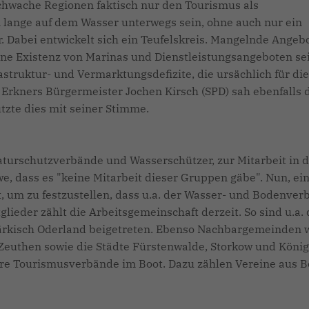
schwache Regionen faktisch nur den Tourismus als
 lange auf dem Wasser unterwegs sein, ohne auch nur ein
. Dabei entwickelt sich ein Teufelskreis. Mangelnde Angeb
 Eine Existenz von Marinas und Dienstleistungsangeboten se
rastruktur- und Vermarktungsdefizite, die ursächlich für di
t. Erkners Bürgermeister Jochen Kirsch (SPD) sah ebenfalls 
tzte dies mit seiner Stimme.
aturschutzverbände und Wasserschützer, zur Mitarbeit in 
we, dass es "keine Mitarbeit dieser Gruppen gäbe". Nun, ein
gt, um zu festzustellen, dass u.a. der Wasser- und Bodenve
glieder zählt die Arbeitsgemeinschaft derzeit. So sind u.a. 
rkisch Oderland beigetreten. Ebenso Nachbargemeinden 
euthen sowie die Städte Fürstenwalde, Storkow und König
re Tourismusverbände im Boot. Dazu zählen Vereine aus Be