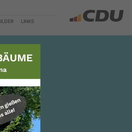
BILDER
LINKS
er