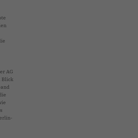
ote
ien
e
die
der AG
 Blick
rband
die
wie
s
rlin-