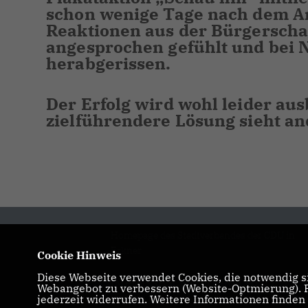
schon wenige Tage nach dem Anb
Reaktionen aus der Bürgerschaf
angesprochen gefühlt und bei N
herabgerissen.
Der Erfolg wird wohl leider aus
zielführendere Lösung sieht an
Homepage des Stadtverbandes der CDU in
Erkner
Cookie Hinweis
Diese Webseite verwendet Cookies, die notwendig si
IMPRESSUM
DATENSCHUTZ
Webangebot zu verbessern (Website-Optmierung). Fü
jederzeit widerrufen. Weitere Informationen finden
KONTAKT