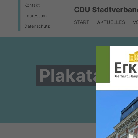
Kontakt
CDU Stadtverban
Impressum
START
AKTUELLES
V
Datenschutz
Plakataktio