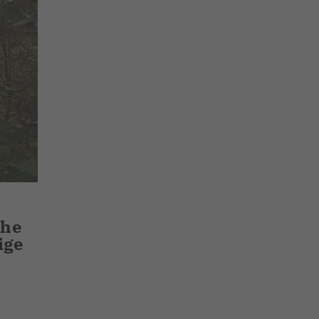
ohe
ige