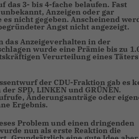
uf das 3- bis 4-fache belaufen. Fast
 unbekannt, Anzeigen oder gar
te es nicht gegeben. Anscheinend wer
begründeter Angst nicht angezeigt.
n das Anzeigeverhalten in der
schlagen wurde eine Prämie bis zu 1.
tskräftigen Verurteilung eines Täters
ssentwurf der CDU-Fraktion gab es k
n der SPD, LINKEN und GRÜNEN.
frufe, Änderungsanträge oder eigen
hne Ergebnis.
ieses Problem und einen dringenden
urde nun als erste Reaktion die
ert. Grundsätzlich eine gute Idee aber