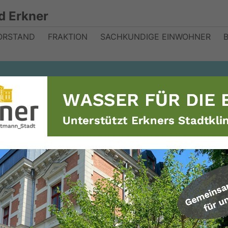
d Erkner
ORSTAND
FRAKTION
SACHKUNDIGE EINWOHNER
n „Schau hin“