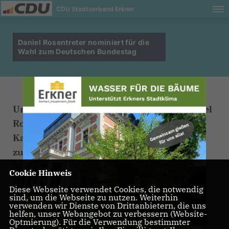
CDU Stadtverband Erkner
Daniel Rosentreter nominiert für die
Wahl zum Deutschen Bundestag
Unser Stadtverbandsvorsitzender Dr. Daniel
Rosentreter wurde heute nominiert als
Kandidat des Wahlkreises 63 für die Wahl
zum Deutschen Bundestag! Mit 73 zu 41
Stimmen gewann er gegen seine
Cookie Hinweis
Mitbewerberin Scrollan Olschewski.
Diese Webseite verwendet Cookies, die notwendig
Herzlichen Glückwunsch und viel Erfolg!
sind, um die Webseite zu nutzen. Weiterhin
verwenden wir Dienste von Drittanbietern, die uns
helfen, unser Webangebot zu verbessern (Website-
Optmierung). Für die Verwendung bestimmter